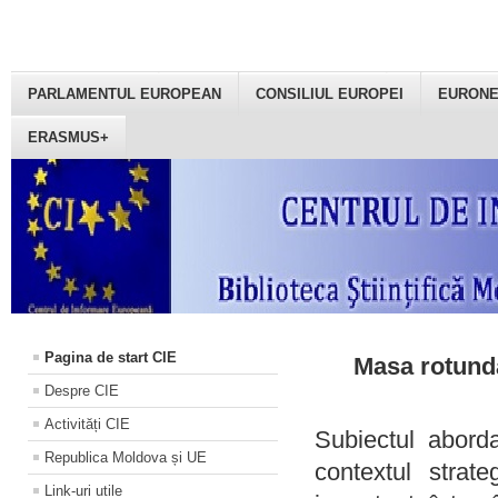
PARLAMENTUL EUROPEAN
CONSILIUL EUROPEI
EURON
ERASMUS+
Pagina de start CIE
Masa rotundă
Despre CIE
Activități CIE
Subiectul aborda
Republica Moldova și UE
contextul strat
Link-uri utile