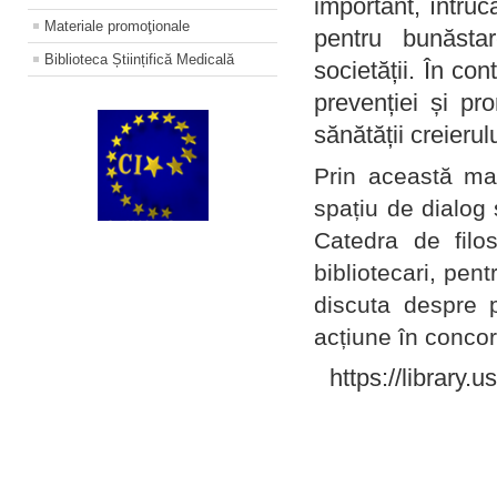
important, întruc
Materiale promoţionale
pentru bunăstar
Biblioteca Științifică Medicală
societății. În con
prevenției și pr
sănătății creierul
Prin această ma
spațiu de dialog 
Catedra de filo
bibliotecari, pent
discuta despre p
acțiune în concord
https://library.