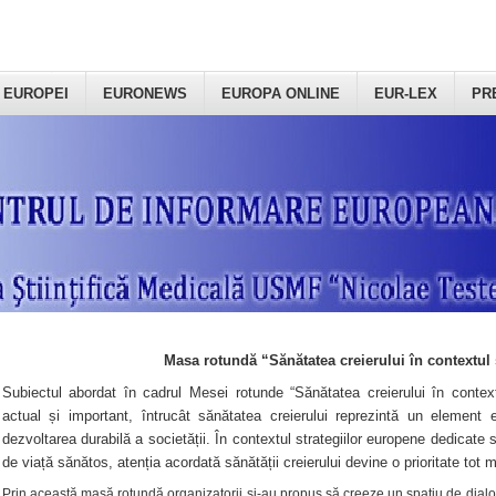
 EUROPEI
EURONEWS
EUROPA ONLINE
EUR-LEX
PR
Masa rotundă “Sănătatea creierului în contextul 
Subiectul abordat în cadrul Mesei rotunde “Sănătatea creierului în context
actual și important, întrucât sănătatea creierului reprezintă un element e
dezvoltarea durabilă a societății. În contextul strategiilor europene dedicate s
de viață sănătos, atenția acordată sănătății creierului devine o prioritate tot 
Prin această masă rotundă organizatorii şi-au propus să creeze un spațiu de dialog