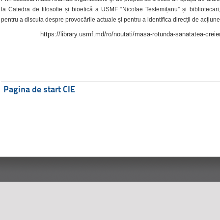
la Catedra de filosofie și bioetică a USMF “Nicolae Testemițanu” și bibliotecari,
pentru a discuta despre provocările actuale și pentru a identifica direcții de acțiune
https://library.usmf.md/ro/noutati/masa-rotunda-sanatatea-creier
Pagina de start CIE