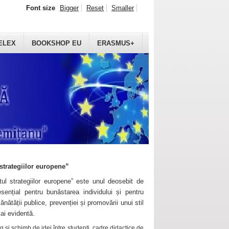
Font size
Bigger
Reset
Smaller
ELEX
BOOKSHOP EU
ERASMUS+
strategiilor europene”
ul strategiilor europene” este unul deosebit de
sențial pentru bunăstarea individului și pentru
ănătății publice, prevenției și promovării unui stil
mai evidentă.
 și schimb de idei între studenți, cadre didactice de