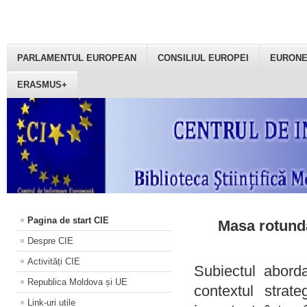
PARLAMENTUL EUROPEAN
CONSILIUL EUROPEI
EURON
ERASMUS+
Pagina de start CIE
Masa rotundă
Despre CIE
Activități CIE
Subiectul aborda
Republica Moldova și UE
contextul strat
Link-uri utile