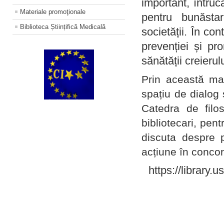
important, întruc
Materiale promoţionale
pentru bunăstar
Biblioteca Științifică Medicală
societății. În con
prevenției și pr
sănătății creierul
Prin această ma
spațiu de dialog 
Catedra de filo
bibliotecari, pent
discuta despre p
acțiune în concord
https://library.