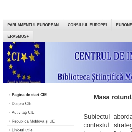
PARLAMENTUL EUROPEAN
CONSILIUL EUROPEI
EURON
ERASMUS+
Pagina de start CIE
Masa rotundă
Despre CIE
Activități CIE
Subiectul aborda
Republica Moldova și UE
contextul strat
Link-uri utile