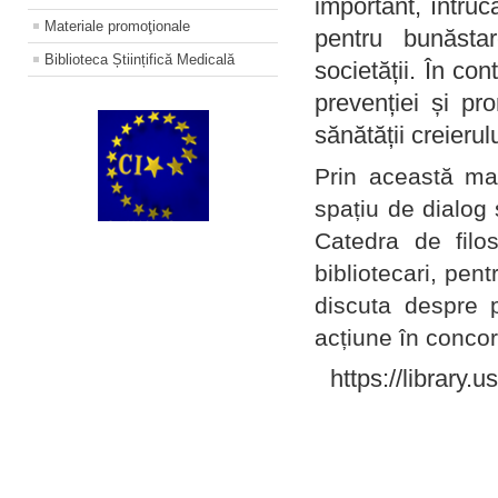
important, întruc
Materiale promoţionale
pentru bunăstar
Biblioteca Științifică Medicală
societății. În con
prevenției și pr
sănătății creierul
Prin această ma
spațiu de dialog 
Catedra de filo
bibliotecari, pent
discuta despre p
acțiune în concord
https://library.