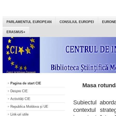
PARLAMENTUL EUROPEAN
CONSILIUL EUROPEI
EURON
ERASMUS+
Pagina de start CIE
Masa rotundă
Despre CIE
Activități CIE
Subiectul aborda
Republica Moldova și UE
contextul strat
Link-uri utile