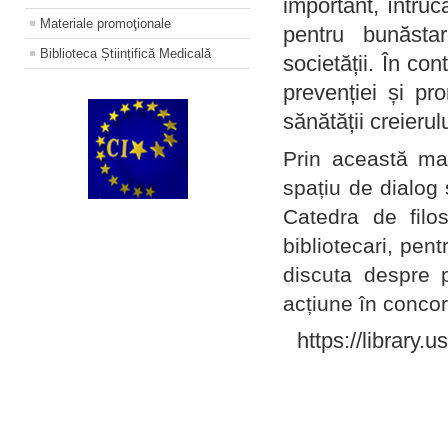
important, întruc
Materiale promoţionale
pentru bunăstar
Biblioteca Științifică Medicală
societății. În con
prevenției și pr
sănătății creierul
Prin această ma
spațiu de dialog 
Catedra de filo
bibliotecari, pent
discuta despre p
acțiune în concord
https://library.