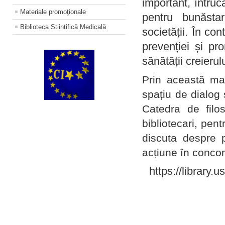
important, întruc
Materiale promoţionale
pentru bunăstar
Biblioteca Științifică Medicală
societății. În con
prevenției și pr
sănătății creierul
Prin această ma
spațiu de dialog 
Catedra de filo
bibliotecari, pent
discuta despre p
acțiune în concord
https://library.