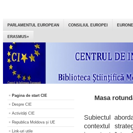
PARLAMENTUL EUROPEAN
CONSILIUL EUROPEI
EURON
ERASMUS+
Pagina de start CIE
Masa rotundă
Despre CIE
Activități CIE
Subiectul aborda
Republica Moldova și UE
contextul strat
Link-uri utile