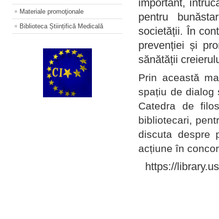
important, întruc
Materiale promoţionale
pentru bunăstar
Biblioteca Științifică Medicală
societății. În con
prevenției și pr
sănătății creierul
Prin această ma
spațiu de dialog 
Catedra de filo
bibliotecari, pent
discuta despre p
acțiune în concord
https://library.