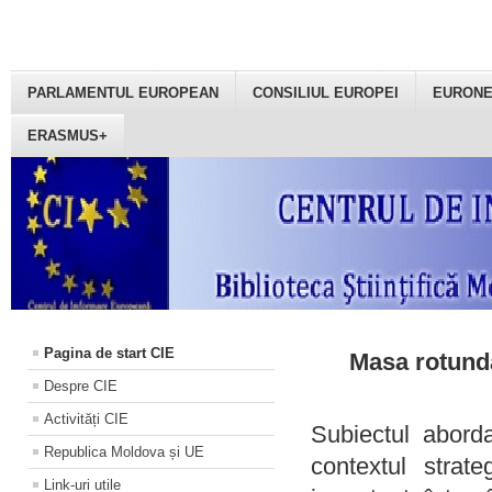
PARLAMENTUL EUROPEAN
CONSILIUL EUROPEI
EURON
ERASMUS+
Pagina de start CIE
Masa rotundă
Despre CIE
Activități CIE
Subiectul aborda
Republica Moldova și UE
contextul strat
Link-uri utile