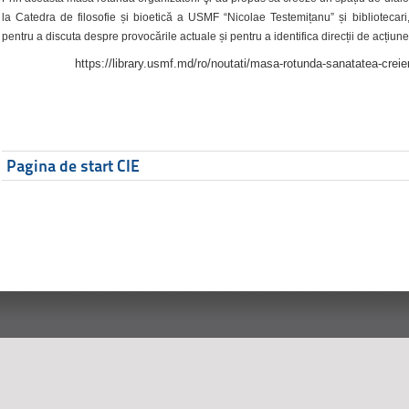
la Catedra de filosofie și bioetică a USMF “Nicolae Testemițanu” și bibliotecari,
pentru a discuta despre provocările actuale și pentru a identifica direcții de acțiune
https://library.usmf.md/ro/noutati/masa-rotunda-sanatatea-creier
Pagina de start CIE