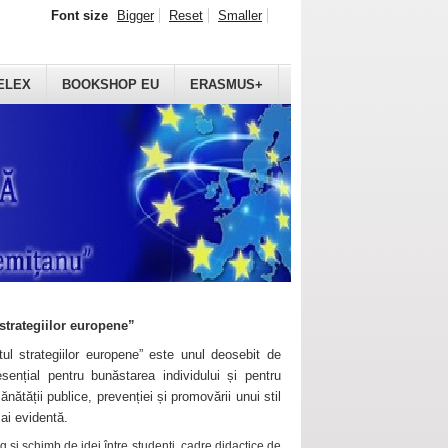
Font size
Bigger
Reset
Smaller
ELEX
BOOKSHOP EU
ERASMUS+
strategiilor europene”
ul strategiilor europene” este unul deosebit de
sențial pentru bunăstarea individului și pentru
ănătății publice, prevenției și promovării unui stil
mai evidentă.
 și schimb de idei între studenți, cadre didactice de