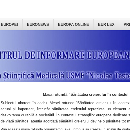
 EUROPEI
EURONEWS
EUROPA ONLINE
EUR-LEX
PR
Masa rotundă “Sănătatea creierului în contextul 
Subiectul abordat în cadrul Mesei rotunde “Sănătatea creierului în context
actual și important, întrucât sănătatea creierului reprezintă un element e
dezvoltarea durabilă a societății. În contextul strategiilor europene dedicate s
de viață sănătos, atenția acordată sănătății creierului devine o prioritate tot 
Prin această masă rotundă organizatorii şi-au propus să creeze un spațiu de dialog