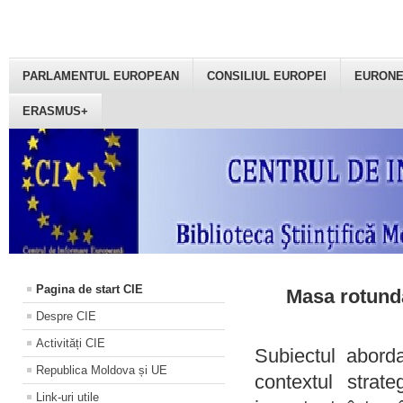
PARLAMENTUL EUROPEAN
CONSILIUL EUROPEI
EURON
ERASMUS+
Pagina de start CIE
Masa rotundă
Despre CIE
Activități CIE
Subiectul aborda
Republica Moldova și UE
contextul strat
Link-uri utile