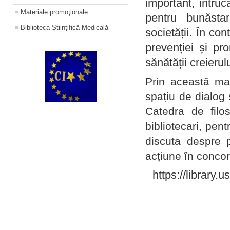
important, întruc
Materiale promoţionale
pentru bunăstar
Biblioteca Științifică Medicală
societății. În con
prevenției și pr
sănătății creierul
Prin această ma
spațiu de dialog 
Catedra de filo
bibliotecari, pent
discuta despre p
acțiune în concord
https://library.