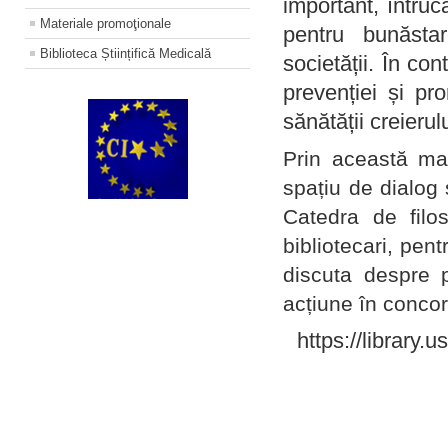
important, întruc
Materiale promoţionale
pentru bunăstar
Biblioteca Științifică Medicală
societății. În con
prevenției și pr
sănătății creierul
Prin această ma
spațiu de dialog 
Catedra de filo
bibliotecari, pent
discuta despre p
acțiune în concord
https://library.