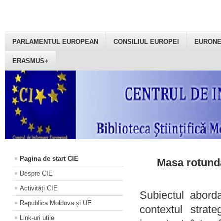
PARLAMENTUL EUROPEAN
CONSILIUL EUROPEI
EURON
ERASMUS+
Pagina de start CIE
Masa rotundă
Despre CIE
Activități CIE
Subiectul aborda
Republica Moldova și UE
contextul strat
Link-uri utile