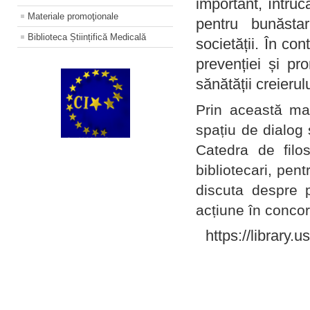
important, întruc
Materiale promoţionale
pentru bunăstar
Biblioteca Științifică Medicală
societății. În con
prevenției și pr
sănătății creierul
Prin această ma
spațiu de dialog 
Catedra de filo
bibliotecari, pent
discuta despre p
acțiune în concord
https://library.