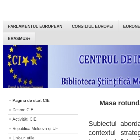
PARLAMENTUL EUROPEAN
CONSILIUL EUROPEI
EURON
ERASMUS+
Pagina de start CIE
Masa rotundă
Despre CIE
Activități CIE
Subiectul aborda
Republica Moldova și UE
contextul strat
Link-uri utile