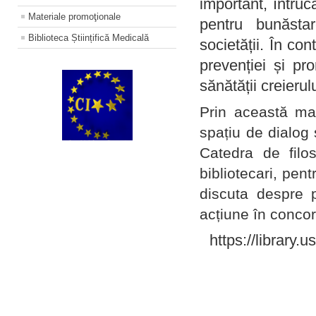
important, întruc
Materiale promoţionale
pentru bunăstar
Biblioteca Științifică Medicală
societății. În con
prevenției și pr
sănătății creierul
Prin această ma
spațiu de dialog 
Catedra de filo
bibliotecari, pent
discuta despre p
acțiune în concord
https://library.