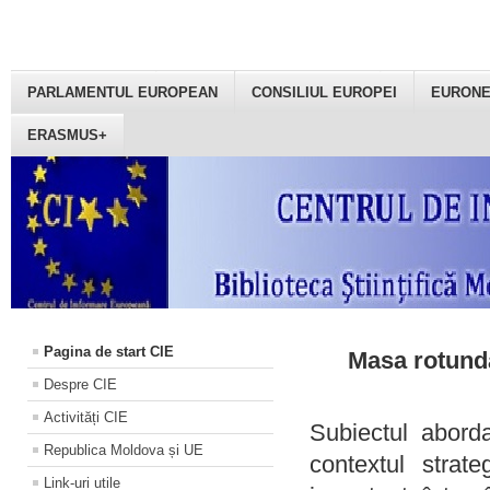
PARLAMENTUL EUROPEAN
CONSILIUL EUROPEI
EURON
ERASMUS+
Pagina de start CIE
Masa rotundă
Despre CIE
Activități CIE
Subiectul aborda
Republica Moldova și UE
contextul strat
Link-uri utile