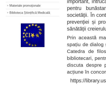
important, întruc
Materiale promoţionale
pentru bunăstar
Biblioteca Științifică Medicală
societății. În con
prevenției și pr
sănătății creierul
Prin această ma
spațiu de dialog 
Catedra de filo
bibliotecari, pent
discuta despre p
acțiune în concord
https://library.