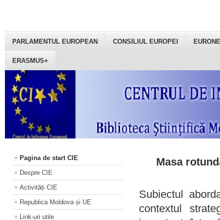
PARLAMENTUL EUROPEAN
CONSILIUL EUROPEI
EURON
ERASMUS+
Pagina de start CIE
Masa rotundă
Despre CIE
Activități CIE
Subiectul aborda
Republica Moldova și UE
contextul strat
Link-uri utile