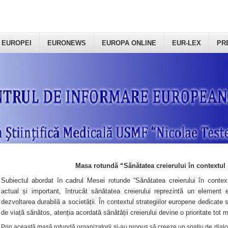
 EUROPEI
EURONEWS
EUROPA ONLINE
EUR-LEX
PR
Masa rotundă “Sănătatea creierului în contextul 
Subiectul abordat în cadrul Mesei rotunde “Sănătatea creierului în context
actual și important, întrucât sănătatea creierului reprezintă un element e
dezvoltarea durabilă a societății. În contextul strategiilor europene dedicate s
de viață sănătos, atenția acordată sănătății creierului devine o prioritate tot 
Prin această masă rotundă organizatorii şi-au propus să creeze un spațiu de dialog