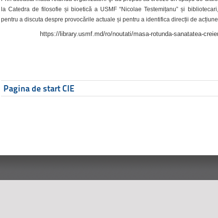
la Catedra de filosofie și bioetică a USMF “Nicolae Testemițanu” și bibliotecari,
pentru a discuta despre provocările actuale și pentru a identifica direcții de acțiune
https://library.usmf.md/ro/noutati/masa-rotunda-sanatatea-creier
Pagina de start CIE