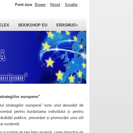
Font size
Bigger
Reset
Smaller
ELEX
BOOKSHOP EU
ERASMUS+
strategiilor europene”
ul strategiilor europene” este unul deosebit de
sențial pentru bunăstarea individului și pentru
ănătății publice, prevenției și promovării unui stil
mai evidentă.
 și schimb de idei între studenți, cadre didactice de