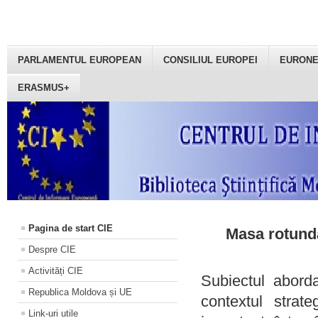
PARLAMENTUL EUROPEAN
CONSILIUL EUROPEI
EURON
ERASMUS+
Pagina de start CIE
Masa rotundă
Despre CIE
Activități CIE
Subiectul aborda
Republica Moldova și UE
contextul strat
Link-uri utile