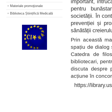
important, întruc
Materiale promoţionale
pentru bunăstar
Biblioteca Științifică Medicală
societății. În con
prevenției și pr
sănătății creierul
Prin această ma
spațiu de dialog 
Catedra de filo
bibliotecari, pent
discuta despre p
acțiune în concord
https://library.