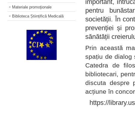
important, întruc
Materiale promoţionale
pentru bunăstar
Biblioteca Științifică Medicală
societății. În con
prevenției și pr
sănătății creierul
Prin această ma
spațiu de dialog 
Catedra de filo
bibliotecari, pent
discuta despre p
acțiune în concord
https://library.