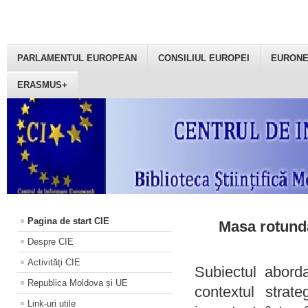
PARLAMENTUL EUROPEAN
CONSILIUL EUROPEI
EURON
ERASMUS+
Pagina de start CIE
Masa rotundă
Despre CIE
Activități CIE
Subiectul aborda
Republica Moldova și UE
contextul strat
Link-uri utile