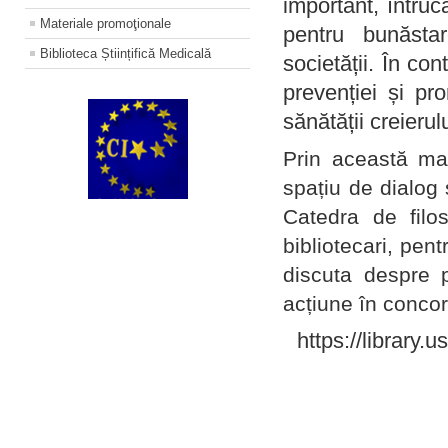
important, întruc
Materiale promoţionale
pentru bunăstar
Biblioteca Științifică Medicală
societății. În con
prevenției și pr
sănătății creierul
Prin această ma
spațiu de dialog 
Catedra de filo
bibliotecari, pent
discuta despre p
acțiune în concord
https://library.