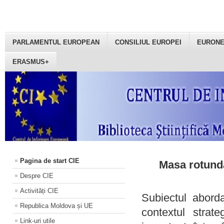
PARLAMENTUL EUROPEAN
CONSILIUL EUROPEI
EURON
ERASMUS+
Pagina de start CIE
Masa rotundă
Despre CIE
Activități CIE
Subiectul aborda
Republica Moldova și UE
contextul strat
Link-uri utile