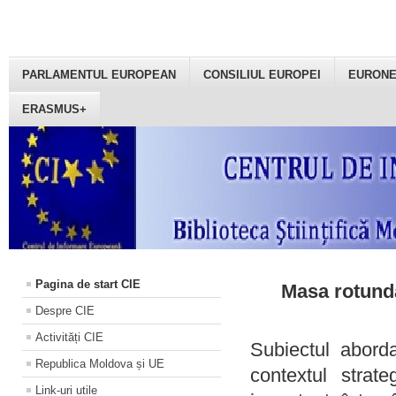
PARLAMENTUL EUROPEAN
CONSILIUL EUROPEI
EURON
ERASMUS+
Pagina de start CIE
Masa rotundă
Despre CIE
Activități CIE
Subiectul aborda
Republica Moldova și UE
contextul strat
Link-uri utile