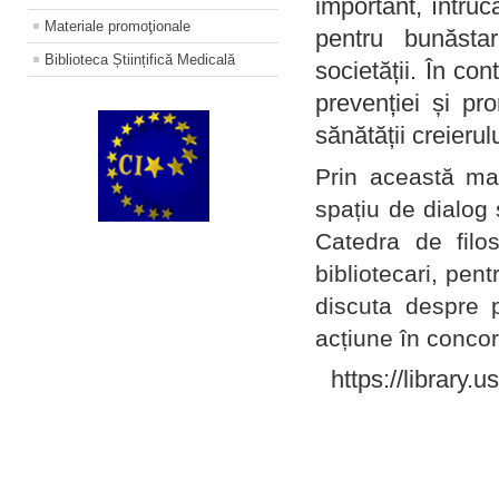
important, întruc
Materiale promoţionale
pentru bunăstar
Biblioteca Științifică Medicală
societății. În con
prevenției și pr
sănătății creierul
Prin această ma
spațiu de dialog 
Catedra de filo
bibliotecari, pent
discuta despre p
acțiune în concord
https://library.