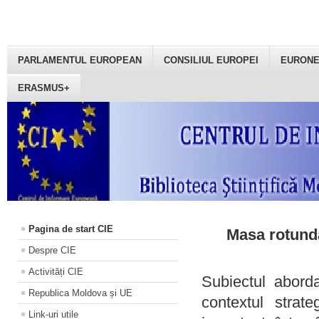
PARLAMENTUL EUROPEAN
CONSILIUL EUROPEI
EURON
ERASMUS+
Pagina de start CIE
Masa rotundă
Despre CIE
Activități CIE
Subiectul aborda
Republica Moldova și UE
contextul strat
Link-uri utile