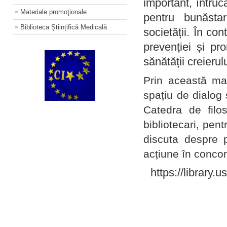
important, întruc
Materiale promoţionale
pentru bunăstar
Biblioteca Științifică Medicală
societății. În con
prevenției și pr
sănătății creierul
Prin această ma
spațiu de dialog 
Catedra de filo
bibliotecari, pent
discuta despre p
acțiune în concord
https://library.