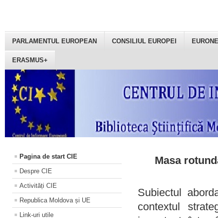
PARLAMENTUL EUROPEAN
CONSILIUL EUROPEI
EURON
ERASMUS+
Pagina de start CIE
Masa rotundă
Despre CIE
Activități CIE
Subiectul aborda
Republica Moldova și UE
contextul strat
Link-uri utile