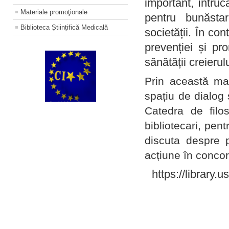
important, întruc
Materiale promoţionale
pentru bunăstar
Biblioteca Științifică Medicală
societății. În con
prevenției și pr
sănătății creierul
Prin această ma
spațiu de dialog 
Catedra de filo
bibliotecari, pent
discuta despre p
acțiune în concord
https://library.