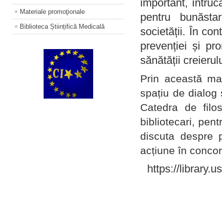
important, întruc
Materiale promoţionale
pentru bunăstar
Biblioteca Științifică Medicală
societății. În con
prevenției și pr
sănătății creierul
Prin această ma
spațiu de dialog 
Catedra de filo
bibliotecari, pent
discuta despre p
acțiune în concord
https://library.