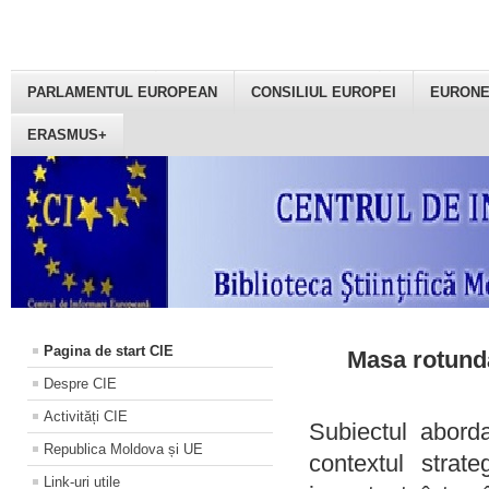
PARLAMENTUL EUROPEAN
CONSILIUL EUROPEI
EURON
ERASMUS+
Pagina de start CIE
Masa rotundă
Despre CIE
Activități CIE
Subiectul aborda
Republica Moldova și UE
contextul strat
Link-uri utile