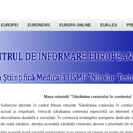
 EUROPEI
EURONEWS
EUROPA ONLINE
EUR-LEX
PR
Masa rotundă “Sănătatea creierului în contextul 
Subiectul abordat în cadrul Mesei rotunde “Sănătatea creierului în context
actual și important, întrucât sănătatea creierului reprezintă un element e
dezvoltarea durabilă a societății. În contextul strategiilor europene dedicate s
de viață sănătos, atenția acordată sănătății creierului devine o prioritate tot 
Prin această masă rotundă organizatorii şi-au propus să creeze un spațiu de dialog