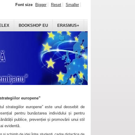
Font size
Bigger
Reset
Smaller
ELEX
BOOKSHOP EU
ERASMUS+
strategiilor europene”
ul strategiilor europene” este unul deosebit de
sențial pentru bunăstarea individului și pentru
ănătății publice, prevenției și promovării unui stil
mai evidentă.
 și schimb de idei între studenți, cadre didactice de