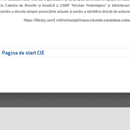
la Catedra de filosofie și bioetică a USMF “Nicolae Testemițanu” și bibliotecari,
pentru a discuta despre provocările actuale și pentru a identifica direcții de acțiune
https://library.usmf.md/ro/noutati/masa-rotunda-sanatatea-creier
Pagina de start CIE