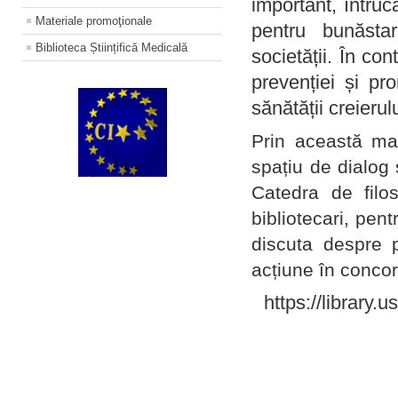
important, întruc
Materiale promoţionale
pentru bunăstar
Biblioteca Științifică Medicală
societății. În con
prevenției și pr
sănătății creierul
Prin această ma
spațiu de dialog 
Catedra de filo
bibliotecari, pent
discuta despre p
acțiune în concord
https://library.