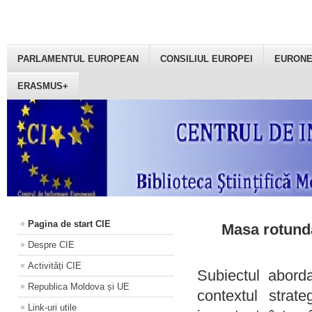
PARLAMENTUL EUROPEAN
CONSILIUL EUROPEI
EURON
ERASMUS+
Pagina de start CIE
Masa rotundă
Despre CIE
Activități CIE
Subiectul aborda
Republica Moldova și UE
contextul strat
Link-uri utile