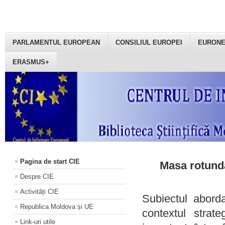
PARLAMENTUL EUROPEAN
CONSILIUL EUROPEI
EURON
ERASMUS+
Pagina de start CIE
Masa rotundă
Despre CIE
Activități CIE
Subiectul aborda
Republica Moldova și UE
contextul strat
Link-uri utile