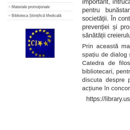
important, întruc
Materiale promoţionale
pentru bunăstar
Biblioteca Științifică Medicală
societății. În con
prevenției și pr
sănătății creierul
Prin această ma
spațiu de dialog 
Catedra de filo
bibliotecari, pent
discuta despre p
acțiune în concord
https://library.