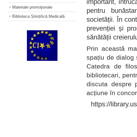
important, întruc
Materiale promoţionale
pentru bunăstar
Biblioteca Științifică Medicală
societății. În con
prevenției și pr
sănătății creierul
Prin această ma
spațiu de dialog 
Catedra de filo
bibliotecari, pent
discuta despre p
acțiune în concord
https://library.