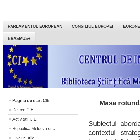
PARLAMENTUL EUROPEAN
CONSILIUL EUROPEI
EURON
ERASMUS+
Pagina de start CIE
Masa rotundă
Despre CIE
Activități CIE
Subiectul aborda
Republica Moldova și UE
contextul strat
Link-uri utile