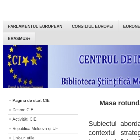
PARLAMENTUL EUROPEAN
CONSILIUL EUROPEI
EURON
ERASMUS+
Pagina de start CIE
Masa rotundă
Despre CIE
Activități CIE
Subiectul aborda
Republica Moldova și UE
contextul strat
Link-uri utile