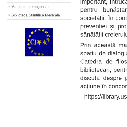
important, întruc
Materiale promoţionale
pentru bunăstar
Biblioteca Științifică Medicală
societății. În con
prevenției și pr
sănătății creierul
Prin această ma
spațiu de dialog 
Catedra de filo
bibliotecari, pent
discuta despre p
acțiune în concord
https://library.