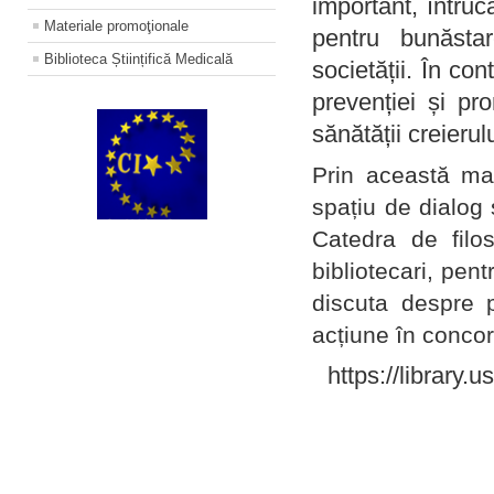
important, întruc
Materiale promoţionale
pentru bunăstar
Biblioteca Științifică Medicală
societății. În con
prevenției și pr
sănătății creierul
Prin această ma
spațiu de dialog 
Catedra de filo
bibliotecari, pent
discuta despre p
acțiune în concord
https://library.