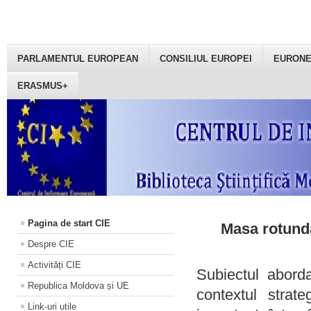
PARLAMENTUL EUROPEAN
CONSILIUL EUROPEI
EURON
ERASMUS+
Pagina de start CIE
Masa rotundă
Despre CIE
Activități CIE
Subiectul aborda
Republica Moldova și UE
contextul strat
Link-uri utile