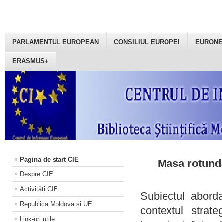
PARLAMENTUL EUROPEAN
CONSILIUL EUROPEI
EURON
ERASMUS+
Pagina de start CIE
Masa rotundă
Despre CIE
Activități CIE
Subiectul aborda
Republica Moldova și UE
contextul strat
Link-uri utile