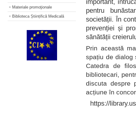
important, întruc
Materiale promoţionale
pentru bunăstar
Biblioteca Științifică Medicală
societății. În con
prevenției și pr
sănătății creierul
Prin această ma
spațiu de dialog 
Catedra de filo
bibliotecari, pent
discuta despre p
acțiune în concord
https://library.