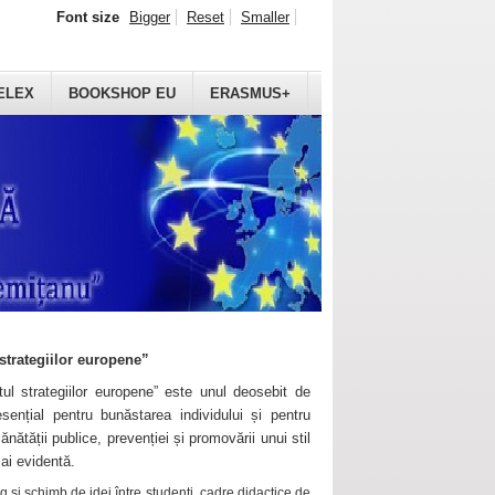
Font size
Bigger
Reset
Smaller
ELEX
BOOKSHOP EU
ERASMUS+
strategiilor europene”
ul strategiilor europene” este unul deosebit de
sențial pentru bunăstarea individului și pentru
ănătății publice, prevenției și promovării unui stil
mai evidentă.
 și schimb de idei între studenți, cadre didactice de