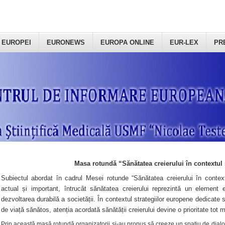
 EUROPEI
EURONEWS
EUROPA ONLINE
EUR-LEX
PR
Masa rotundă “Sănătatea creierului în contextul 
Subiectul abordat în cadrul Mesei rotunde “Sănătatea creierului în context
actual și important, întrucât sănătatea creierului reprezintă un element e
dezvoltarea durabilă a societății. În contextul strategiilor europene dedicate s
de viață sănătos, atenția acordată sănătății creierului devine o prioritate tot 
Prin această masă rotundă organizatorii şi-au propus să creeze un spațiu de dialog