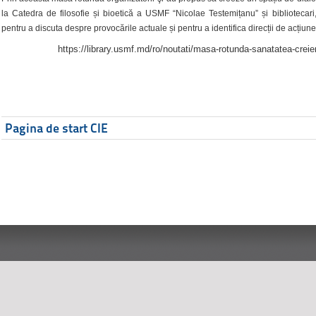
la Catedra de filosofie și bioetică a USMF “Nicolae Testemițanu” și bibliotecari,
pentru a discuta despre provocările actuale și pentru a identifica direcții de acțiune
https://library.usmf.md/ro/noutati/masa-rotunda-sanatatea-creier
Pagina de start CIE