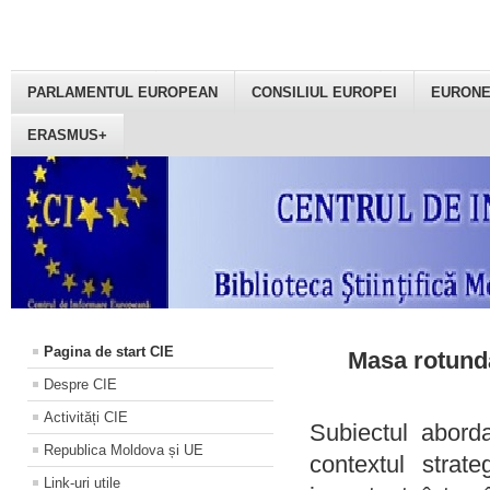
PARLAMENTUL EUROPEAN
CONSILIUL EUROPEI
EURON
ERASMUS+
Pagina de start CIE
Masa rotundă
Despre CIE
Activități CIE
Subiectul aborda
Republica Moldova și UE
contextul strat
Link-uri utile