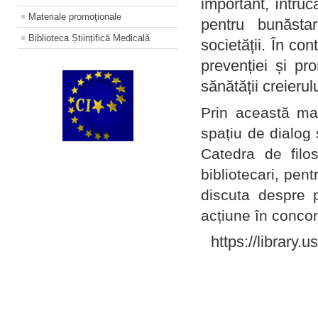
important, întruc
Materiale promoţionale
pentru bunăstar
Biblioteca Științifică Medicală
societății. În con
prevenției și pr
sănătății creierul
Prin această ma
spațiu de dialog 
Catedra de filo
bibliotecari, pent
discuta despre p
acțiune în concord
https://library.