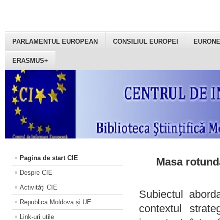
PARLAMENTUL EUROPEAN
CONSILIUL EUROPEI
EURON
ERASMUS+
Pagina de start CIE
Masa rotundă
Despre CIE
Activități CIE
Subiectul aborda
Republica Moldova și UE
contextul strat
Link-uri utile