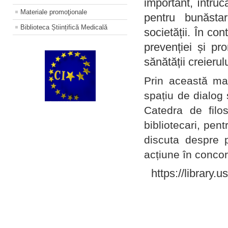
important, întruc
Materiale promoţionale
pentru bunăstar
Biblioteca Științifică Medicală
societății. În con
prevenției și pr
sănătății creierul
Prin această ma
spațiu de dialog 
Catedra de filo
bibliotecari, pent
discuta despre p
acțiune în concord
https://library.