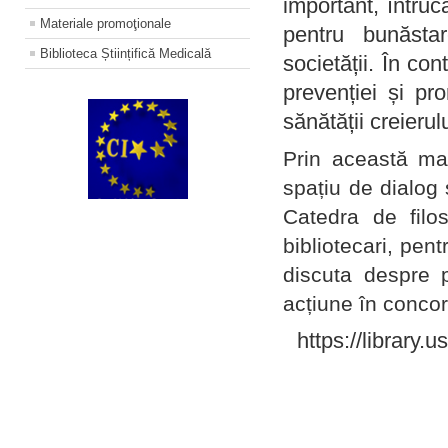
important, întruc
Materiale promoţionale
pentru bunăstar
Biblioteca Științifică Medicală
societății. În con
prevenției și pr
sănătății creierul
Prin această ma
spațiu de dialog 
Catedra de filo
bibliotecari, pent
discuta despre p
acțiune în concord
https://library.