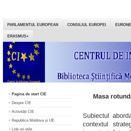
PARLAMENTUL EUROPEAN
CONSILIUL EUROPEI
EURON
ERASMUS+
Pagina de start CIE
Masa rotundă
Despre CIE
Activități CIE
Subiectul aborda
Republica Moldova și UE
contextul strat
Link-uri utile