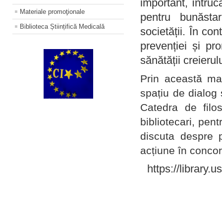
important, întruc
Materiale promoţionale
pentru bunăstar
Biblioteca Științifică Medicală
societății. În con
prevenției și pr
sănătății creierul
Prin această ma
spațiu de dialog 
Catedra de filo
bibliotecari, pent
discuta despre p
acțiune în concord
https://library.