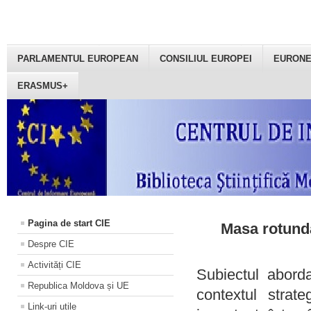
PARLAMENTUL EUROPEAN
CONSILIUL EUROPEI
EURON
ERASMUS+
Pagina de start CIE
Masa rotundă
Despre CIE
Activități CIE
Subiectul aborda
Republica Moldova și UE
contextul strat
Link-uri utile