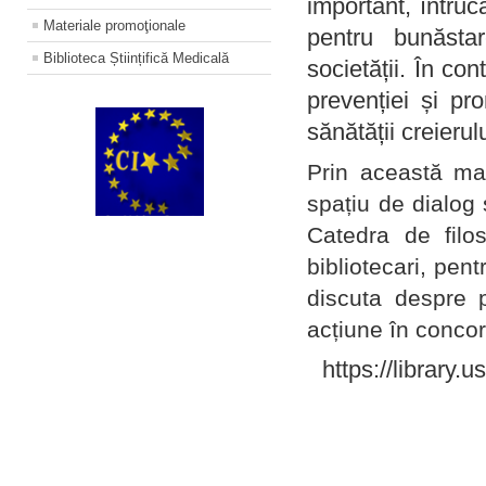
important, întruc
Materiale promoţionale
pentru bunăstar
Biblioteca Științifică Medicală
societății. În con
prevenției și pr
sănătății creierul
Prin această ma
spațiu de dialog 
Catedra de filo
bibliotecari, pent
discuta despre p
acțiune în concord
https://library.