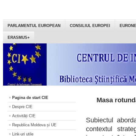
PARLAMENTUL EUROPEAN
CONSILIUL EUROPEI
EURON
ERASMUS+
Pagina de start CIE
Masa rotundă
Despre CIE
Activități CIE
Subiectul aborda
Republica Moldova și UE
contextul strat
Link-uri utile