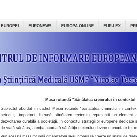
 EUROPEI
EURONEWS
EUROPA ONLINE
EUR-LEX
PR
Masa rotundă “Sănătatea creierului în contextul 
Subiectul abordat în cadrul Mesei rotunde “Sănătatea creierului în context
actual și important, întrucât sănătatea creierului reprezintă un element e
dezvoltarea durabilă a societății. În contextul strategiilor europene dedicate s
de viață sănătos, atenția acordată sănătății creierului devine o prioritate tot 
Prin această masă rotundă organizatorii şi-au propus să creeze un spațiu de dialog