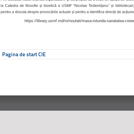
la Catedra de filosofie și bioetică a USMF “Nicolae Testemițanu” și bibliotecari,
pentru a discuta despre provocările actuale și pentru a identifica direcții de acțiune
https://library.usmf.md/ro/noutati/masa-rotunda-sanatatea-creier
Pagina de start CIE