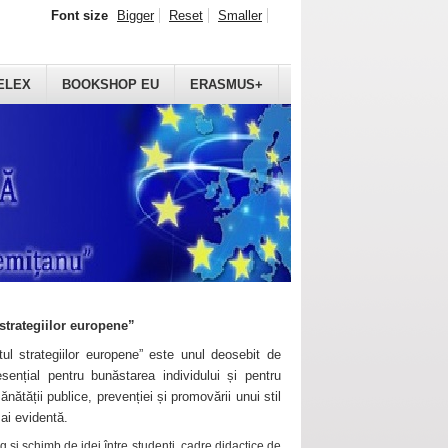
Font size
Bigger
Reset
Smaller
ELEX
BOOKSHOP EU
ERASMUS+
strategiilor europene”
ul strategiilor europene” este unul deosebit de
sențial pentru bunăstarea individului și pentru
ănătății publice, prevenției și promovării unui stil
mai evidentă.
 și schimb de idei între studenți, cadre didactice de