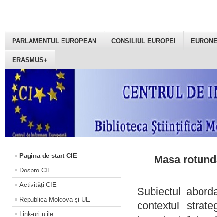
PARLAMENTUL EUROPEAN
CONSILIUL EUROPEI
EURON
ERASMUS+
Pagina de start CIE
Masa rotundă
Despre CIE
Activități CIE
Subiectul aborda
Republica Moldova și UE
contextul strat
Link-uri utile