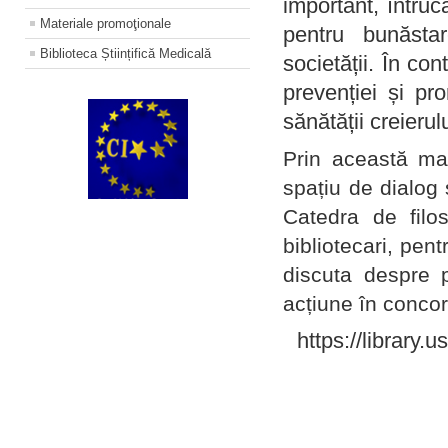
important, întruc
Materiale promoţionale
pentru bunăstar
Biblioteca Științifică Medicală
societății. În con
prevenției și pr
sănătății creierul
Prin această ma
spațiu de dialog 
Catedra de filo
bibliotecari, pent
discuta despre p
acțiune în concord
https://library.