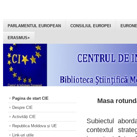
PARLAMENTUL EUROPEAN
CONSILIUL EUROPEI
EURON
ERASMUS+
Pagina de start CIE
Masa rotundă
Despre CIE
Activități CIE
Subiectul aborda
Republica Moldova și UE
contextul strat
Link-uri utile