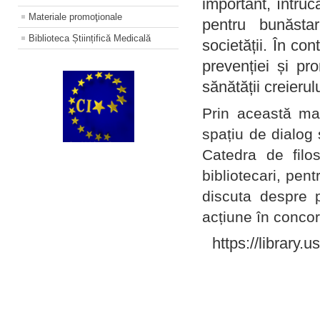
important, întruc
Materiale promoţionale
pentru bunăstar
Biblioteca Științifică Medicală
societății. În con
prevenției și pr
sănătății creierul
Prin această ma
spațiu de dialog 
Catedra de filo
bibliotecari, pent
discuta despre p
acțiune în concord
https://library.