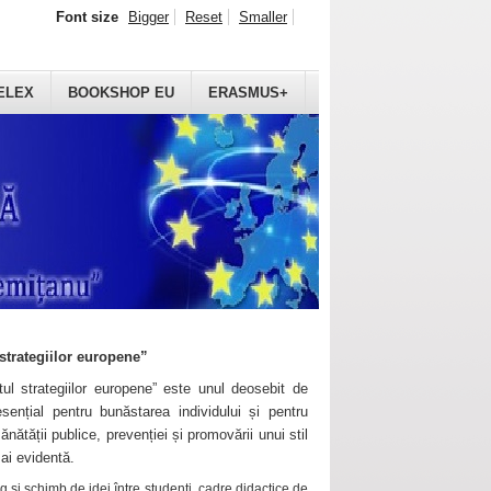
Font size
Bigger
Reset
Smaller
ELEX
BOOKSHOP EU
ERASMUS+
strategiilor europene”
ul strategiilor europene” este unul deosebit de
sențial pentru bunăstarea individului și pentru
ănătății publice, prevenției și promovării unui stil
mai evidentă.
 și schimb de idei între studenți, cadre didactice de