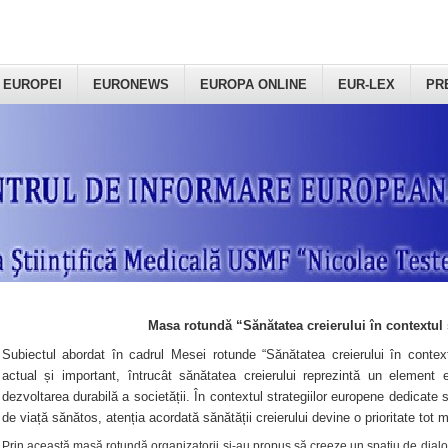
 EUROPEI
EURONEWS
EUROPA ONLINE
EUR-LEX
PR
Masa rotundă “Sănătatea creierului în contextul 
Subiectul abordat în cadrul Mesei rotunde “Sănătatea creierului în context
actual și important, întrucât sănătatea creierului reprezintă un element e
dezvoltarea durabilă a societății. În contextul strategiilor europene dedicate s
de viață sănătos, atenția acordată sănătății creierului devine o prioritate tot 
Prin această masă rotundă organizatorii şi-au propus să creeze un spațiu de dialog