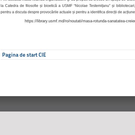
la Catedra de filosofie și bioetică a USMF “Nicolae Testemițanu” și bibliotecari,
pentru a discuta despre provocările actuale și pentru a identifica direcții de acțiune
https://library.usmf.md/ro/noutati/masa-rotunda-sanatatea-creier
Pagina de start CIE