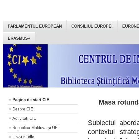
PARLAMENTUL EUROPEAN
CONSILIUL EUROPEI
EURON
ERASMUS+
Pagina de start CIE
Masa rotundă
Despre CIE
Activități CIE
Subiectul aborda
Republica Moldova și UE
contextul strat
Link-uri utile