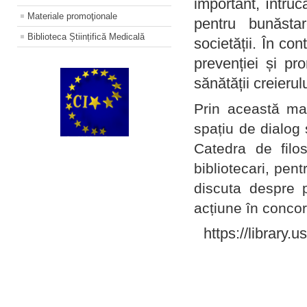
important, întruc
Materiale promoţionale
pentru bunăstar
Biblioteca Științifică Medicală
societății. În con
prevenției și pr
sănătății creierul
Prin această ma
spațiu de dialog 
Catedra de filo
bibliotecari, pent
discuta despre p
acțiune în concord
https://library.