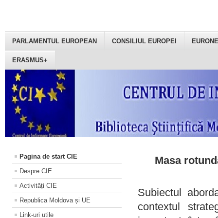
PARLAMENTUL EUROPEAN
CONSILIUL EUROPEI
EURON
ERASMUS+
Pagina de start CIE
Masa rotundă
Despre CIE
Activități CIE
Subiectul aborda
Republica Moldova și UE
contextul strat
Link-uri utile