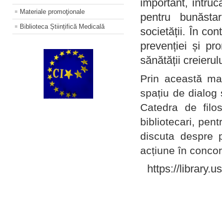
important, întruc
Materiale promoţionale
pentru bunăstar
Biblioteca Științifică Medicală
societății. În con
prevenției și pr
sănătății creierul
Prin această ma
spațiu de dialog 
Catedra de filo
bibliotecari, pent
discuta despre p
acțiune în concord
https://library.