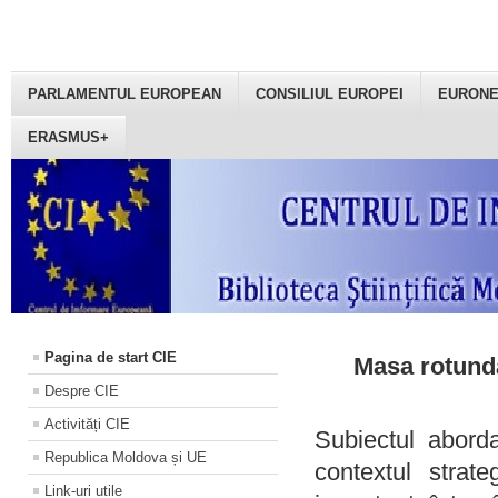
PARLAMENTUL EUROPEAN
CONSILIUL EUROPEI
EURON
ERASMUS+
Pagina de start CIE
Masa rotundă
Despre CIE
Activități CIE
Subiectul aborda
Republica Moldova și UE
contextul strat
Link-uri utile