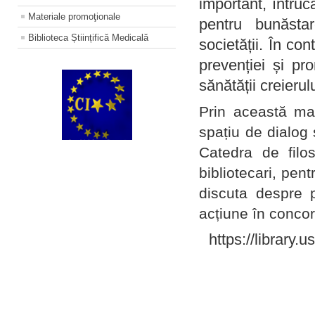
important, întruc
Materiale promoţionale
pentru bunăstar
Biblioteca Științifică Medicală
societății. În con
prevenției și pr
sănătății creierul
Prin această ma
spațiu de dialog 
Catedra de filo
bibliotecari, pent
discuta despre p
acțiune în concord
https://library.