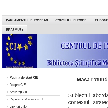
PARLAMENTUL EUROPEAN
CONSILIUL EUROPEI
EURON
ERASMUS+
Pagina de start CIE
Masa rotundă
Despre CIE
Activități CIE
Subiectul aborda
Republica Moldova și UE
contextul strat
Link-uri utile