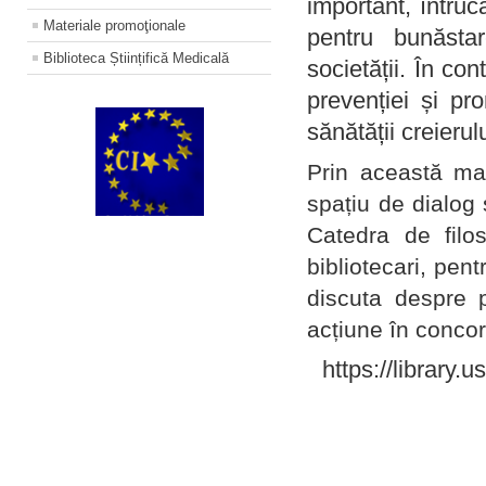
important, întruc
Materiale promoţionale
pentru bunăstar
Biblioteca Științifică Medicală
societății. În con
prevenției și pr
sănătății creierul
Prin această ma
spațiu de dialog 
Catedra de filo
bibliotecari, pent
discuta despre p
acțiune în concord
https://library.