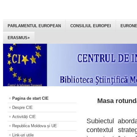
PARLAMENTUL EUROPEAN
CONSILIUL EUROPEI
EURON
ERASMUS+
Pagina de start CIE
Masa rotundă
Despre CIE
Activități CIE
Subiectul aborda
Republica Moldova și UE
contextul strat
Link-uri utile