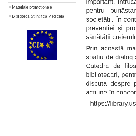
important, întruc
Materiale promoţionale
pentru bunăstar
Biblioteca Științifică Medicală
societății. În con
prevenției și pr
sănătății creierul
Prin această ma
spațiu de dialog 
Catedra de filo
bibliotecari, pent
discuta despre p
acțiune în concord
https://library.