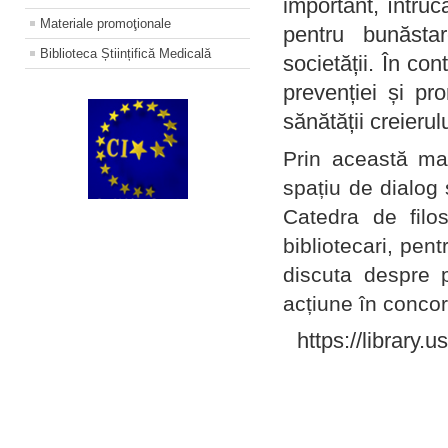
important, întruc
Materiale promoţionale
pentru bunăstar
Biblioteca Științifică Medicală
societății. În con
prevenției și pr
sănătății creierul
Prin această ma
spațiu de dialog 
Catedra de filo
bibliotecari, pent
discuta despre p
acțiune în concord
https://library.