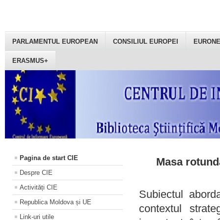
PARLAMENTUL EUROPEAN
CONSILIUL EUROPEI
EURON
ERASMUS+
Pagina de start CIE
Masa rotundă
Despre CIE
Activități CIE
Subiectul aborda
Republica Moldova și UE
contextul strat
Link-uri utile