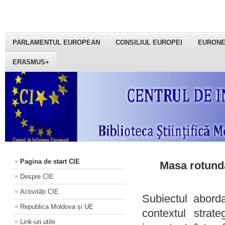
PARLAMENTUL EUROPEAN
CONSILIUL EUROPEI
EURON
ERASMUS+
Pagina de start CIE
Masa rotundă
Despre CIE
Activități CIE
Subiectul aborda
Republica Moldova și UE
contextul strat
Link-uri utile