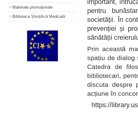
important, întruc
Materiale promoţionale
pentru bunăstar
Biblioteca Științifică Medicală
societății. În con
prevenției și pr
sănătății creierul
Prin această ma
spațiu de dialog 
Catedra de filo
bibliotecari, pent
discuta despre p
acțiune în concord
https://library.