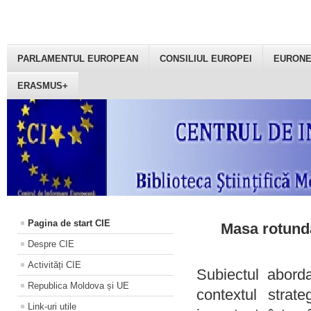
PARLAMENTUL EUROPEAN
CONSILIUL EUROPEI
EURON
ERASMUS+
Pagina de start CIE
Masa rotundă
Despre CIE
Activități CIE
Subiectul aborda
Republica Moldova și UE
contextul strat
Link-uri utile