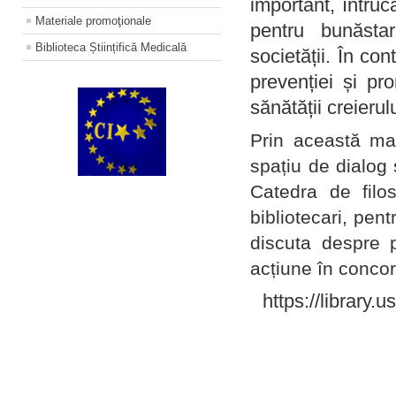
important, întruc
Materiale promoţionale
pentru bunăstar
Biblioteca Științifică Medicală
societății. În con
prevenției și pr
sănătății creierul
Prin această ma
spațiu de dialog 
Catedra de filo
bibliotecari, pent
discuta despre p
acțiune în concord
https://library.