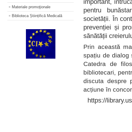
important, întruc
Materiale promoţionale
pentru bunăstar
Biblioteca Științifică Medicală
societății. În con
prevenției și pr
sănătății creierul
Prin această ma
spațiu de dialog 
Catedra de filo
bibliotecari, pent
discuta despre p
acțiune în concord
https://library.