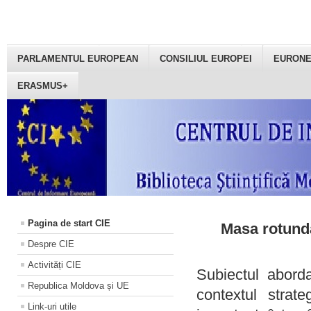
PARLAMENTUL EUROPEAN
CONSILIUL EUROPEI
EURON
ERASMUS+
Pagina de start CIE
Masa rotundă
Despre CIE
Activități CIE
Subiectul aborda
Republica Moldova și UE
contextul strat
Link-uri utile