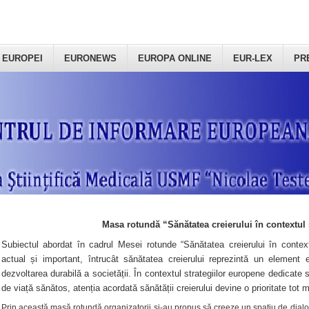
 EUROPEI
EURONEWS
EUROPA ONLINE
EUR-LEX
PR
Masa rotundă “Sănătatea creierului în contextul 
Subiectul abordat în cadrul Mesei rotunde “Sănătatea creierului în context
actual și important, întrucât sănătatea creierului reprezintă un element e
dezvoltarea durabilă a societății. În contextul strategiilor europene dedicate s
de viață sănătos, atenția acordată sănătății creierului devine o prioritate tot 
Prin această masă rotundă organizatorii şi-au propus să creeze un spațiu de dialog