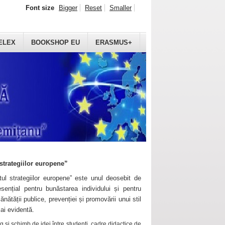
Font size
Bigger
Reset
Smaller
ELEX
BOOKSHOP EU
ERASMUS+
strategiilor europene”
ul strategiilor europene” este unul deosebit de
sențial pentru bunăstarea individului și pentru
ănătății publice, prevenției și promovării unui stil
mai evidentă.
 și schimb de idei între studenți, cadre didactice de