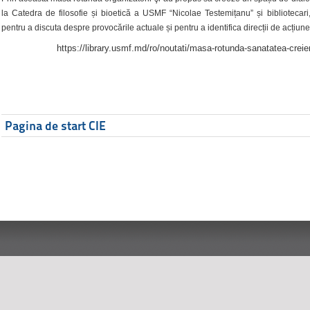
la Catedra de filosofie și bioetică a USMF “Nicolae Testemițanu” și bibliotecari,
pentru a discuta despre provocările actuale și pentru a identifica direcții de acțiune
https://library.usmf.md/ro/noutati/masa-rotunda-sanatatea-creier
Pagina de start CIE