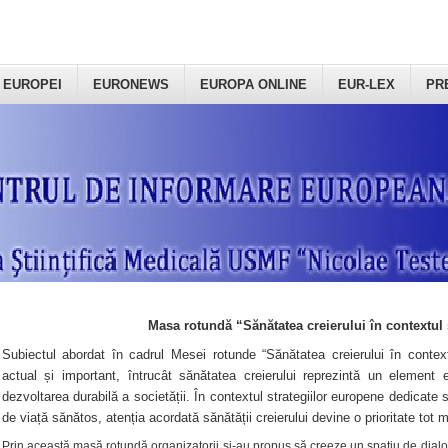
 EUROPEI
EURONEWS
EUROPA ONLINE
EUR-LEX
PR
Masa rotundă “Sănătatea creierului în contextul 
Subiectul abordat în cadrul Mesei rotunde “Sănătatea creierului în context
actual și important, întrucât sănătatea creierului reprezintă un element e
dezvoltarea durabilă a societății. În contextul strategiilor europene dedicate s
de viață sănătos, atenția acordată sănătății creierului devine o prioritate tot 
Prin această masă rotundă organizatorii şi-au propus să creeze un spațiu de dialog