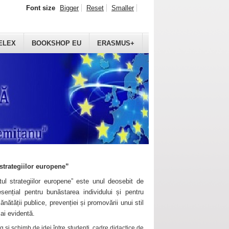
Font size
Bigger
Reset
Smaller
ELEX
BOOKSHOP EU
ERASMUS+
strategiilor europene”
ul strategiilor europene” este unul deosebit de
sențial pentru bunăstarea individului și pentru
ănătății publice, prevenției și promovării unui stil
mai evidentă.
 și schimb de idei între studenți, cadre didactice de