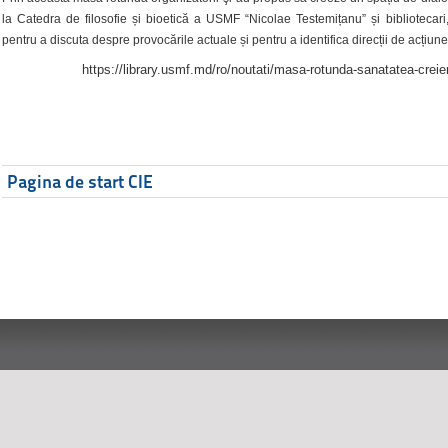
la Catedra de filosofie și bioetică a USMF “Nicolae Testemițanu” și bibliotecari,
pentru a discuta despre provocările actuale și pentru a identifica direcții de acțiune
https://library.usmf.md/ro/noutati/masa-rotunda-sanatatea-creier
Pagina de start CIE