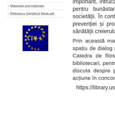
important, întruc
Materiale promoţionale
pentru bunăstar
Biblioteca Științifică Medicală
societății. În con
prevenției și pr
sănătății creierul
Prin această ma
spațiu de dialog 
Catedra de filo
bibliotecari, pent
discuta despre p
acțiune în concord
https://library.