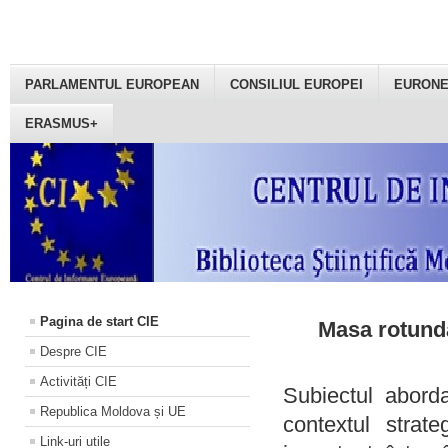
PARLAMENTUL EUROPEAN
CONSILIUL EUROPEI
EURON
ERASMUS+
Pagina de start CIE
Masa rotundă
Despre CIE
Activități CIE
Subiectul aborda
Republica Moldova și UE
contextul strat
Link-uri utile